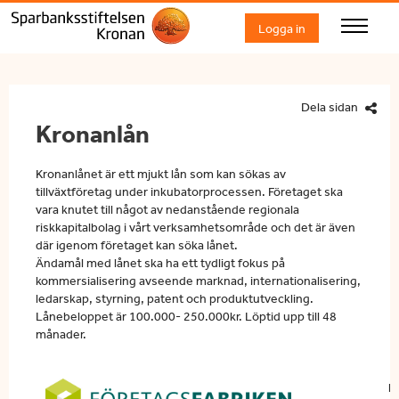
Logga in
Dela sidan
Kronanlån
Kronanlånet är ett mjukt lån som kan sökas av
tillväxtföretag under inkubatorprocessen. Företaget ska
vara knutet till något av nedanstående regionala
riskkapitalbolag i vårt verksamhetsområde och det är även
där
igenom
företaget kan söka lånet.
Ändamål med lånet ska ha ett tydligt fokus på
kommersialisering avseende marknad, internationalisering,
ledarskap, styrning, patent och produktutveckling.
Lånebeloppet är 100.000- 250.000kr. Löptid upp till 48
månader.
F