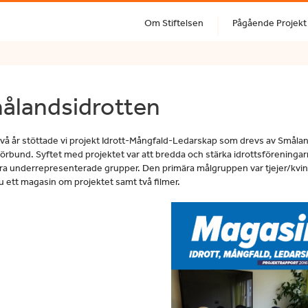
Om Stiftelsen
Pågående Projekt
ålandsidrotten
vå år stöttade vi projekt Idrott-Mångfald-Ledarskap som drevs av Småla
förbund. Syftet med projektet var att bredda och stärka idrottsföreninga
ra underrepresenterade grupper. Den primära målgruppen var tjejer/kvin
du ett magasin om projektet samt två filmer.