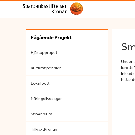
Pågående Projekt
Sm
Hjärtuppropet
Under t
idrotts
Kulturstipendier
inklude
hittar 
Lokal pott
Näringslivsdagar
Stipendium
TillväxtKronan