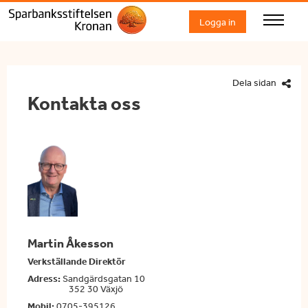
Logga in
Dela sidan
Kontakta oss
Martin Åkesson
Verkställande D
irektör
Adress:
Sandgärdsgatan 10
352 30 Växjö
Mobil:
0705-395126