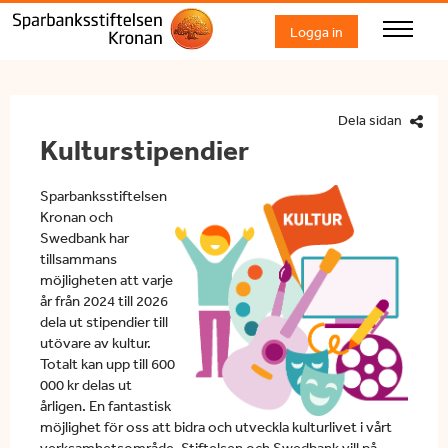
Logga in
Dela sidan
Kulturstipendier
Sparbanksstiftelsen
Kronan och
Swedbank har
tillsammans
möjligheten att varje
år från 2024 till 2026
dela ut stipendier till
utövare av kultur.
Totalt kan upp till 600
000 kr delas ut
årligen. En fantastisk
möjlighet för oss att bidra och utveckla kulturlivet i vårt
verksamhetsområde. Stiftelsen och Swedbank vill på