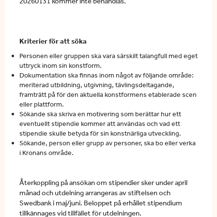
20260131 kommer inte behandlas.
Kriterier för att söka
Personen eller gruppen ska vara särskilt talangfull med eget
uttryck inom sin konstform.
Dokumentation ska finnas inom något av följande område:
meriterad utbildning, utgivning, tävlingsdeltagande,
framträtt på för den aktuella konstformens etablerade scen
eller plattform.
Sökande ska skriva en motivering som berättar hur ett
eventuellt stipendie kommer att användas och vad ett
stipendie skulle betyda för sin konstnärliga utveckling.
Sökande, person eller grupp av personer, ska bo eller verka
i Kronans område.
Återkoppling på ansökan om stipendier sker under april
månad och utdelning arrangeras av stiftelsen och
Swedbank i maj/juni. Beloppet på erhållet stipendium
tillkännages vid tillfället för utdelningen.